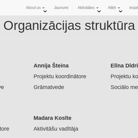
About us
Jaunumi
Aktivitātes
Attēli
Iesp
Organizācijas struktūra
Annija Šteina
Elīna Dīdr
Projektu koordinātore
Projektu k
ve
Grāmatvede
Sociālo me
Madara Kosīte
tore
Aktivitāšu vadītāja