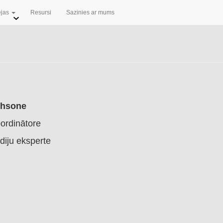
ējas
Resursi
Sazinies ar mums
ihsone
oordinātore
diju eksperte