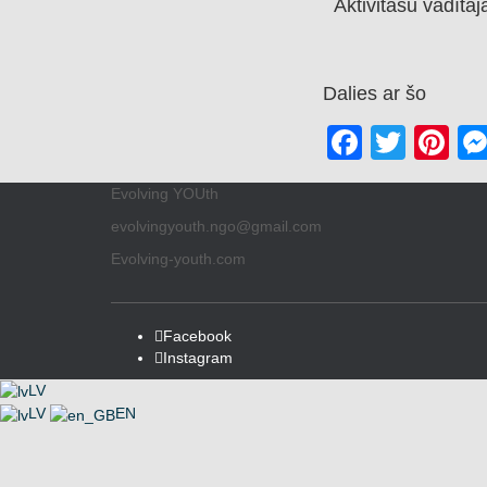
Aktivitāšu vadīta
Dalies ar šo
Facebo
Twitt
Pi
Evolving YOUth
evolvingyouth.ngo@gmail.com
Evolving-youth.com
Facebook
Instagram
LV
LV
EN