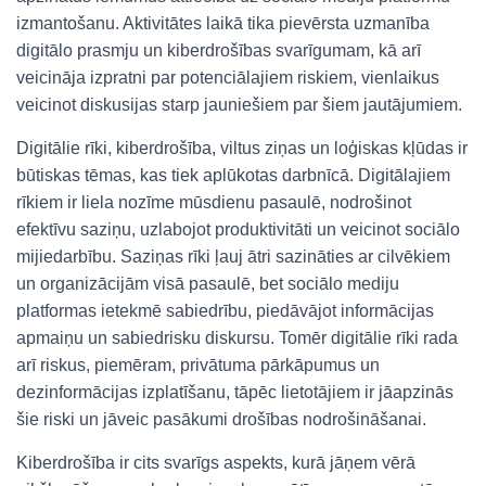
izmantošanu. Aktivitātes laikā tika pievērsta uzmanība
digitālo prasmju un kiberdrošības svarīgumam, kā arī
veicināja izpratni par potenciālajiem riskiem, vienlaikus
veicinot diskusijas starp jauniešiem par šiem jautājumiem.
Digitālie rīki, kiberdrošība, viltus ziņas un loģiskas kļūdas ir
būtiskas tēmas, kas tiek aplūkotas darbnīcā. Digitālajiem
rīkiem ir liela nozīme mūsdienu pasaulē, nodrošinot
efektīvu saziņu, uzlabojot produktivitāti un veicinot sociālo
mijiedarbību. Saziņas rīki ļauj ātri sazināties ar cilvēkiem
un organizācijām visā pasaulē, bet sociālo mediju
platformas ietekmē sabiedrību, piedāvājot informācijas
apmaiņu un sabiedrisku diskursu. Tomēr digitālie rīki rada
arī riskus, piemēram, privātuma pārkāpumus un
dezinformācijas izplatīšanu, tāpēc lietotājiem ir jāapzinās
šie riski un jāveic pasākumi drošības nodrošināšanai.
Kiberdrošība ir cits svarīgs aspekts, kurā jāņem vērā