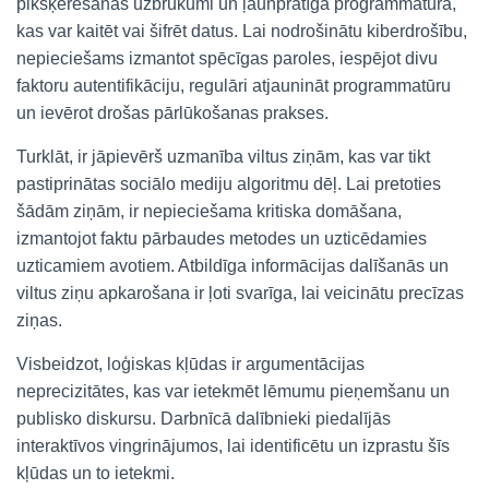
pikšķerēšanas uzbrukumi un ļaunprātīga programmatūra,
kas var kaitēt vai šifrēt datus. Lai nodrošinātu kiberdrošību,
nepieciešams izmantot spēcīgas paroles, iespējot divu
faktoru autentifikāciju, regulāri atjaunināt programmatūru
un ievērot drošas pārlūkošanas prakses.
Turklāt, ir jāpievērš uzmanība viltus ziņām, kas var tikt
pastiprinātas sociālo mediju algoritmu dēļ. Lai pretoties
šādām ziņām, ir nepieciešama kritiska domāšana,
izmantojot faktu pārbaudes metodes un uzticēdamies
uzticamiem avotiem. Atbildīga informācijas dalīšanās un
viltus ziņu apkarošana ir ļoti svarīga, lai veicinātu precīzas
ziņas.
Visbeidzot, loģiskas kļūdas ir argumentācijas
neprecizitātes, kas var ietekmēt lēmumu pieņemšanu un
publisko diskursu. Darbnīcā dalībnieki piedalījās
interaktīvos vingrinājumos, lai identificētu un izprastu šīs
kļūdas un to ietekmi.