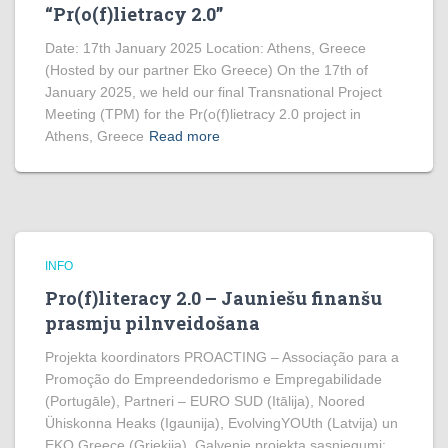
“Pr(o(f)lietracy 2.0”
Date: 17th January 2025 Location: Athens, Greece
(Hosted by our partner Eko Greece) On the 17th of
January 2025, we held our final Transnational Project
Meeting (TPM) for the Pr(o(f)lietracy 2.0 project in
Athens, Greece
Read more
INFO
Pro(f)literacy 2.0 – Jauniešu finanšu
prasmju pilnveidošana
Projekta koordinators PROACTING – Associação para a
Promoção do Empreendedorismo e Empregabilidade
(Portugāle), Partneri – EURO SUD (Itālija), Noored
Ühiskonna Heaks (Igaunija), EvolvingYOUth (Latvija) un
EKO Greece (Grieķija). Galvenie projekta sasniegumi: