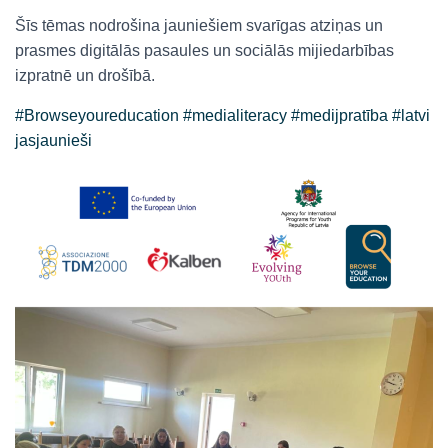
Šīs tēmas nodrošina jauniešiem svarīgas atziņas un
prasmes digitālās pasaules un sociālās mijiedarbības
izpratnē un drošībā.
#Browseyoureducation
#medialiteracy
#medijpratība
#latvi
jasjaunieši