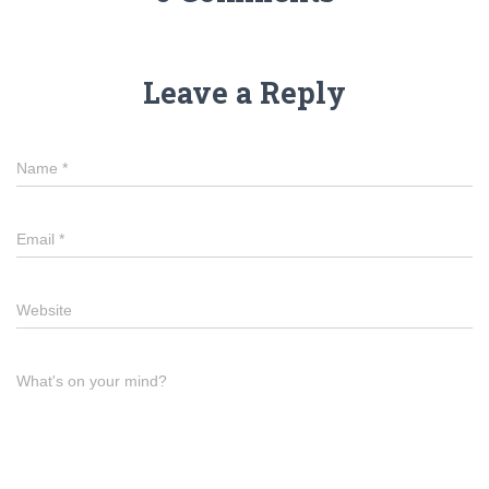
o
er
k
Leave a Reply
Name
*
Email
*
Website
What's on your mind?