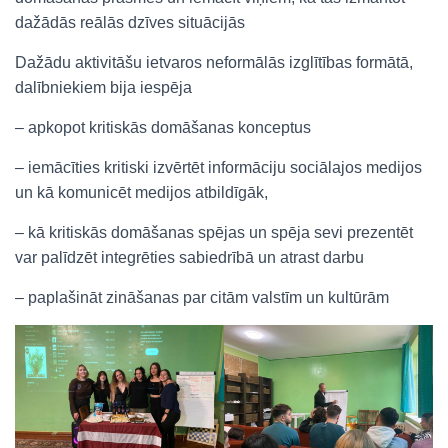
dažādās reālās dzīves situācijās
Dažādu aktivitāšu ietvaros neformālās izglītības formātā,
dalībniekiem bija iespēja
–
apkopot kritiskās domāšanas konceptus
– iemācīties kritiski izvērtēt informāciju sociālajos medijos
un kā komunicēt medijos atbildīgāk,
– kā kritiskās domāšanas spējas un spēja sevi prezentēt
var palīdzēt integrēties sabiedrībā un atrast darbu
– paplašināt zināšanas par citām valstīm un kultūrām