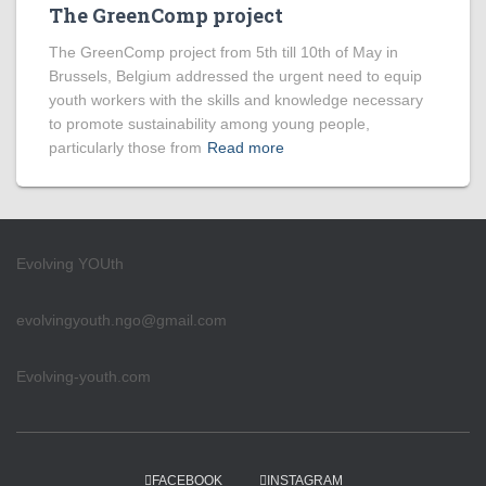
The GreenComp project
The GreenComp project from 5th till 10th of May in
Brussels, Belgium addressed the urgent need to equip
youth workers with the skills and knowledge necessary
to promote sustainability among young people,
particularly those from
Read more
Evolving YOUth
evolvingyouth.ngo@gmail.com
Evolving-youth.com
FACEBOOK
INSTAGRAM