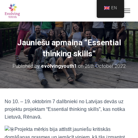
EN
TOGGL
Jauniešu apmaiņa “Essential
thinking skills”
Published by
evolvingyouth1
on
26th October 2022
No 10. – 19. oktobrim 7 dalībnieki no Latvijas devās uz
projektu projektam “Essential thinking skills”, kas notika
Lietuvā, Rēnavā.
Projekta mērķis bija attīstīt jauniešu kritiskās
domāšanas prasmes un iemācīt viņiem, kā tās izmantot